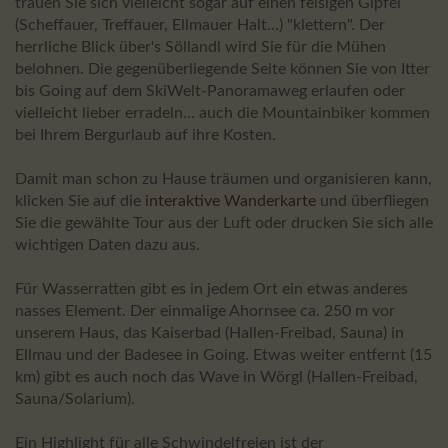
trauen Sie sich vielleicht sogar auf einen felsigen Gipfel
(Scheffauer, Treffauer, Ellmauer Halt...) "klettern". Der
herrliche Blick über's Söllandl wird Sie für die Mühen
belohnen. Die gegenüberliegende Seite können Sie von Itter
bis Going auf dem SkiWelt-Panoramaweg erlaufen oder
vielleicht lieber erradeln... auch die Mountainbiker kommen
bei Ihrem Bergurlaub auf ihre Kosten.
Damit man schon zu Hause träumen und organisieren kann,
klicken Sie auf die
interaktive Wanderkarte
und überfliegen
Sie die gewählte Tour aus der Luft oder drucken Sie sich alle
wichtigen Daten dazu aus.
Für Wasserratten gibt es in jedem Ort ein etwas anderes
nasses Element. Der einmalige Ahornsee ca. 250 m vor
unserem Haus, das Kaiserbad (Hallen-Freibad, Sauna) in
Ellmau und der Badesee in Going. Etwas weiter entfernt (15
km) gibt es auch noch das Wave in Wörgl (Hallen-Freibad,
Sauna/Solarium).
Ein Highlight für alle Schwindelfreien ist der