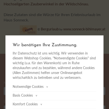
Hochseilgarten Zauberwinkel in der Wildschönau.
Diese Zutaten sind die Würze für Ihren Erlebnisurlaub im
Haus Sonneck.
Bergurlaub
www.sonneck-bihlmayer.at
©
by
Wir benötigen Ihre Zustimmung.
Ihr Datenschutz ist uns wichtig. Wir verwenden in
diesem Webshop Cookies. "Notwendigste Cookies" sind
wichtig (u.a. für den Warenkorb) um in Ruhe
Anfrage
einzukaufen und zu bezahlen, während andere Cookies
(Allen Zustimmen) helfen unser Onlineangebot
wirtschaftlich zu betreiben und zu verbessern.
*
Name
Notwendige Cookies
Wir verwenden die erforderlichen Cookies, um die
Basis Cookies
Basisfunktionalitäten dieser Homepage auszuführen,
*
Email
Grundlegende Cookies helfen uns, die
z.B. Sicherheits- und Datenschutzeinstellungen.
Komfort Cookies
Benutzerfreundlichkeit dieser Website zu verbessern.
Grundlegende Cookies